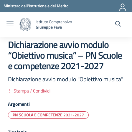
Vai ai contenuti
Vai al menu di navigazione
Vai al footer
Ministero dell'Istruzione e del Merito
Istituto Comprensivo
Giuseppe Fava
Dichiarazione avvio modulo
“Obiettivo musica” – PN Scuole
e competenze 2021-2027
Dichiarazione avvio modulo "Obiettivo musica"
Stampa / Condividi
Argomenti
PN SCUOLA E COMPETENZE 2021-2027