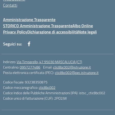
Contatti
Amministrazione Trasparente
STORICO Amministrazione Trasparente
Albo Online
Privacy Policy
Dichiarazione di accessibilità
Note legali
Seguici su:
Indirizzo:
Via Timparello, 47 95030 MASCALUCIA (CT)
Centralino:
0957277486
Email:
ctic8bc002@istruzione.it
Posta elettronica certificata (PEC):
ctic8bc002@pec.istruzione.it
Codice fiscale: 93238350875
Codice meccanografico:
ctic8bc002
Codice Indice delle Pubbliche Amministrazioni (IPA): istsc_ctic8bc002
Codice unico di fatturazione (CUF): 2PO2JW