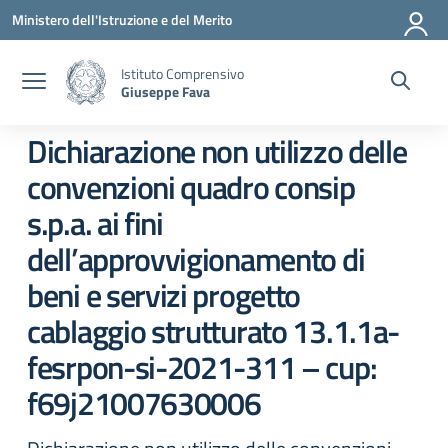
Vai ai contenuti
Vai al menu di navigazione
Vai al footer
Ministero dell'Istruzione e del Merito
Istituto Comprensivo
Giuseppe Fava
Dichiarazione non utilizzo delle
convenzioni quadro consip
s.p.a. ai fini
dell’approvvigionamento di
beni e servizi progetto
cablaggio strutturato 13.1.1a-
fesrpon-si-2021-311 – cup:
f69j21007630006