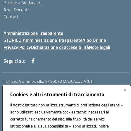
Bacheca Sindacale
Area Docenti
Contatti
Amministrazione Trasparente
STORICO Amministrazione Trasparente
Albo Online
Privacy Policy
Dichiarazione di accessibilità
Note legali
Seguici su:
Indirizzo:
Via Timparello, 47 95030 MASCALUCIA (CT)
Centralino:
0957277486
Email:
ctic8bc002@istruzione.it
Posta elettronica certificata (PEC):
Cookies e altri strumenti di tracciamento
ctic8bc002@pec.istruzione.it
Codice fiscale: 93238350875
Il nostro Istituto non utilizza strumenti di profilazione degli utenti -
Codice meccanografico:
ctic8bc002
sono utilizzati esclusivamente cookies tecnici necessari al
Codice Indice delle Pubbliche Amministrazioni (IPA): istsc_ctic8bc002
corretto funzionamento del sito, alla fruibilità dei servizi
Codice unico di fatturazione (CUF): 2PO2JW
istituzionali e alla sua accessibilità – sono utilizzati, inoltre,