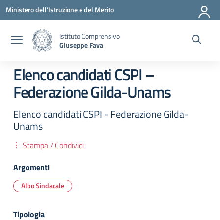
Vai ai contenuti
Vai al menu di navigazione
Vai al footer
Ministero dell'Istruzione e del Merito
Istituto Comprensivo
Giuseppe Fava
Elenco candidati CSPI –
Federazione Gilda-Unams
Elenco candidati CSPI - Federazione Gilda-
Unams
Stampa / Condividi
Argomenti
Albo Sindacale
Tipologia