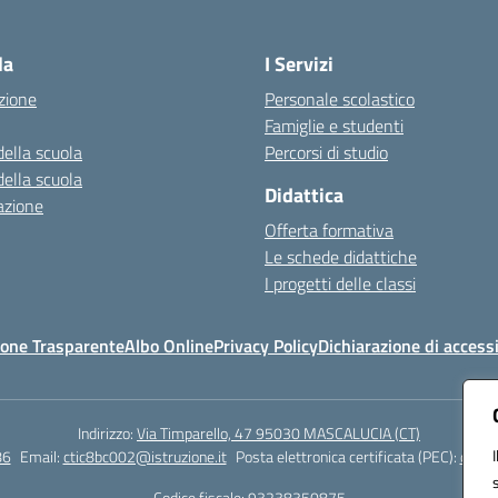
Visita la pagina iniziale della scuola
la
I Servizi
zione
Personale scolastico
Famiglie e studenti
della scuola
Percorsi di studio
della scuola
Didattica
azione
Offerta formativa
Le schede didattiche
I progetti delle classi
one Trasparente
Albo Online
Privacy Policy
Dichiarazione di accessi
Indirizzo:
Via Timparello, 47 95030 MASCALUCIA (CT)
86
Email:
ctic8bc002@istruzione.it
Posta elettronica certificata (PEC):
ctic8
Codice fiscale: 93238350875