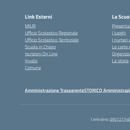
— 
Link Esterni
La Scuo
MIUR
Presenta
Ufficio Scolastico Regionale
I luoghi
Ufficio Scolastico Territoriale
I numeri 
Scuola in Chiaro
Le carte 
Iscrizioni On Line
Organizz
Invalsi
La storia
Comune
Amministrazione Trasparente
STORICO Amministrazi
Centralino:
09572774