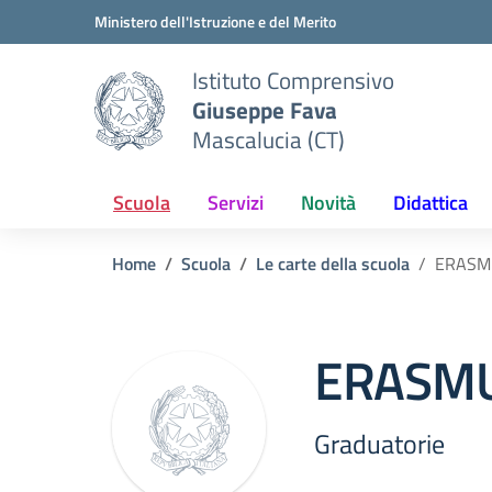
Vai ai contenuti
Vai al menu di navigazione
Vai al footer
Ministero dell'Istruzione e del Merito
Istituto Comprensivo
Giuseppe Fava
Mascalucia (CT)
Scuola
Servizi
Novità
Didattica
Home
Scuola
Le carte della scuola
ERASMU
ERASMU
Graduatorie