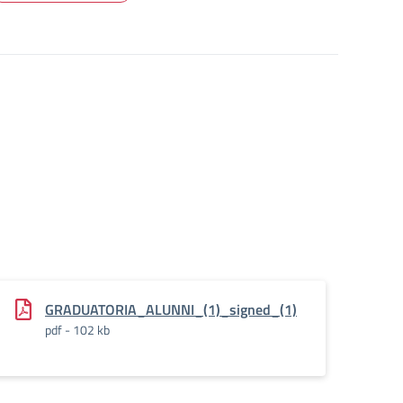
GRADUATORIA_ALUNNI_(1)_signed_(1)
pdf - 102 kb