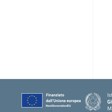
Is
G
Ma