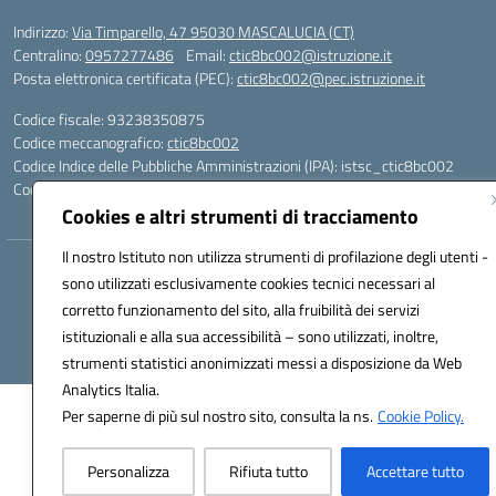
Indirizzo:
Via Timparello, 47 95030 MASCALUCIA (CT)
Centralino:
0957277486
Email:
ctic8bc002@istruzione.it
Posta elettronica certificata (PEC):
ctic8bc002@pec.istruzione.it
Codice fiscale: 93238350875
Codice meccanografico:
ctic8bc002
Codice Indice delle Pubbliche Amministrazioni (IPA): istsc_ctic8bc002
Codice unico di fatturazione (CUF): 2PO2JW
Cookies e altri strumenti di tracciamento
Il nostro Istituto non utilizza strumenti di profilazione degli utenti -
Hosting & Powered by 3D Solution S.r.l.
sono utilizzati esclusivamente cookies tecnici necessari al
Concept & Design by Designers Italia
corretto funzionamento del sito, alla fruibilità dei servizi
istituzionali e alla sua accessibilità – sono utilizzati, inoltre,
strumenti statistici anonimizzati messi a disposizione da Web
Analytics Italia.
Per saperne di più sul nostro sito, consulta la ns.
Cookie Policy.
Personalizza
Rifiuta tutto
Accettare tutto