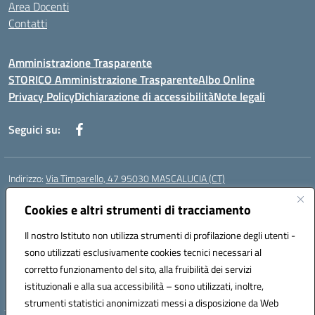
Area Docenti
Contatti
Amministrazione Trasparente
STORICO Amministrazione Trasparente
Albo Online
Privacy Policy
Dichiarazione di accessibilità
Note legali
Seguici su:
Indirizzo:
Via Timparello, 47 95030 MASCALUCIA (CT)
Centralino:
0957277486
Email:
ctic8bc002@istruzione.it
Posta elettronica certificata (PEC):
Cookies e altri strumenti di tracciamento
ctic8bc002@pec.istruzione.it
Codice fiscale: 93238350875
Il nostro Istituto non utilizza strumenti di profilazione degli utenti -
Codice meccanografico:
ctic8bc002
sono utilizzati esclusivamente cookies tecnici necessari al
Codice Indice delle Pubbliche Amministrazioni (IPA): istsc_ctic8bc002
corretto funzionamento del sito, alla fruibilità dei servizi
Codice unico di fatturazione (CUF): 2PO2JW
istituzionali e alla sua accessibilità – sono utilizzati, inoltre,
strumenti statistici anonimizzati messi a disposizione da Web