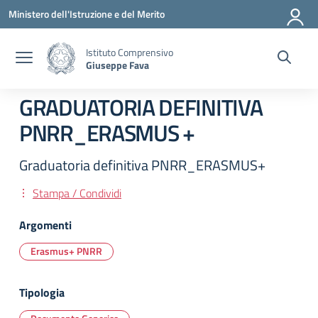
Vai ai contenuti
Vai al menu di navigazione
Vai al footer
Ministero dell'Istruzione e del Merito
Istituto Comprensivo
Giuseppe Fava
GRADUATORIA DEFINITIVA
PNRR_ERASMUS +
Graduatoria definitiva PNRR_ERASMUS+
Stampa / Condividi
Argomenti
Erasmus+ PNRR
Tipologia