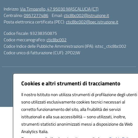
Indirizzo:
Via Timparello, 47 95030 MASCALUCIA (CT)
Centralino:
0957277486
Email:
ctic8bc002@istruzione.it
Posta elettronica certificata (PEC):
ctic8bc002@pec.istruzione.it
Codice fiscale: 93238350875
Codice meccanografico:
ctic8bc002
Codice Indice delle Pubbliche Amministrazioni (IPA): istsc_ctic8bc002
Codice unico di fatturazione (CUF): 2PO2JW
Hosting & Powered by 3D Solution S.r.l.
Cookies e altri strumenti di tracciamento
Concept & Design by Designers Italia
Il nostro Istituto non utilizza strumenti di profilazione degli utenti
sono utilizzati esclusivamente cookies tecnici necessari al
corretto funzionamento del sito, alla fruibilità dei servizi
istituzionali e alla sua accessibilità – sono utilizzati, inoltre,
strumenti statistici anonimizzati messi a disposizione da Web
Analytics Italia.