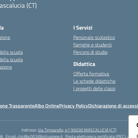
scalucia (CT)
Visita la pagina iniziale della scuola
la
I Servizi
zione
Personale scolastico
Famiglie e studenti
della scuola
Percorsi di studio
della scuola
Didattica
azione
Offerta formativa
Le schede didattiche
I progetti delle classi
one Trasparente
Albo Online
Privacy Policy
Dichiarazione di accessi
Indirizzo:
Via Timparello, 47 95030 MASCALUCIA (CT)
86
Email:
ctic8bc002@istruzione.it
Posta elettronica certificata (PEC):
ctic8