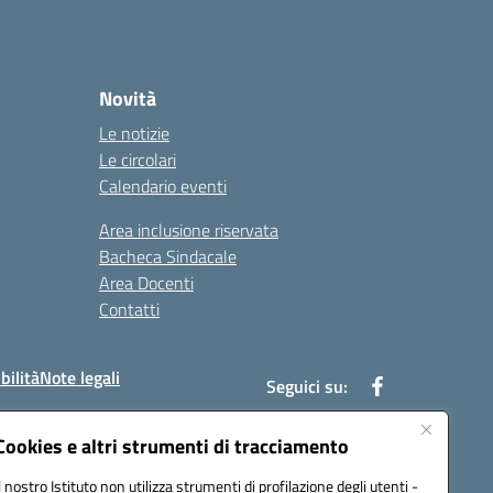
Novità
Le notizie
Le circolari
Calendario eventi
Area inclusione riservata
Bacheca Sindacale
Area Docenti
Contatti
bilità
Note legali
Seguici su:
Cookies e altri strumenti di tracciamento
Il nostro Istituto non utilizza strumenti di profilazione degli utenti -
bc002@pec.istruzione.it