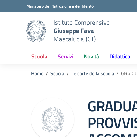
Vai ai contenuti
Vai al menu di navigazione
Vai al footer
Ministero dell'Istruzione e del Merito
Istituto Comprensivo
Giuseppe Fava
Mascalucia (CT)
Scuola
Servizi
Novità
Didattica
Home
Scuola
Le carte della scuola
GRADU
GRADUA
PROVVI