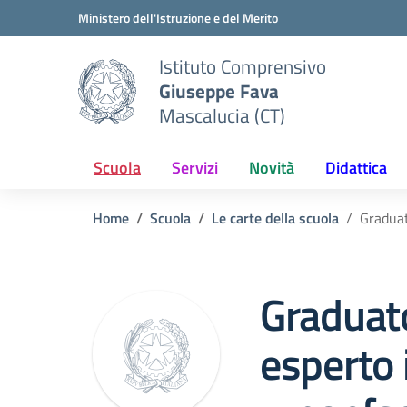
Vai ai contenuti
Vai al menu di navigazione
Vai al footer
Ministero dell'Istruzione e del Merito
Istituto Comprensivo
Giuseppe Fava
Mascalucia (CT)
Scuola
Servizi
Novità
Didattica
Home
Scuola
Le carte della scuola
Graduat
Graduato
esperto 