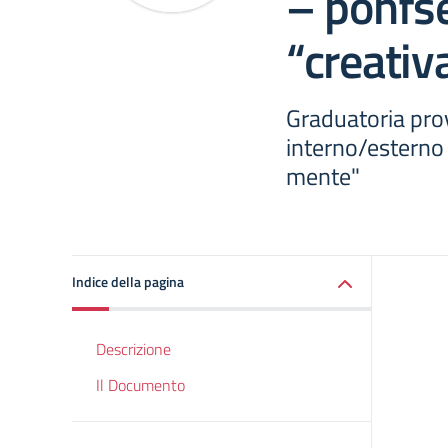
– ponfs
“creati
Graduatoria pro
interno/esterno 
mente"
Indice della pagina
Descrizione
Il Documento