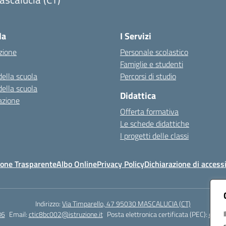
Visita la pagina iniziale della scuola
la
I Servizi
zione
Personale scolastico
Famiglie e studenti
della scuola
Percorsi di studio
della scuola
Didattica
azione
Offerta formativa
Le schede didattiche
I progetti delle classi
one Trasparente
Albo Online
Privacy Policy
Dichiarazione di accessi
Indirizzo:
Via Timparello, 47 95030 MASCALUCIA (CT)
86
Email:
ctic8bc002@istruzione.it
Posta elettronica certificata (PEC):
ctic8