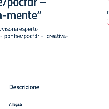
e/pocfdr –
va-mente”
T
vvisoria esperto
- ponfse/pocfdr - "creativa-
Descrizione
Allegati