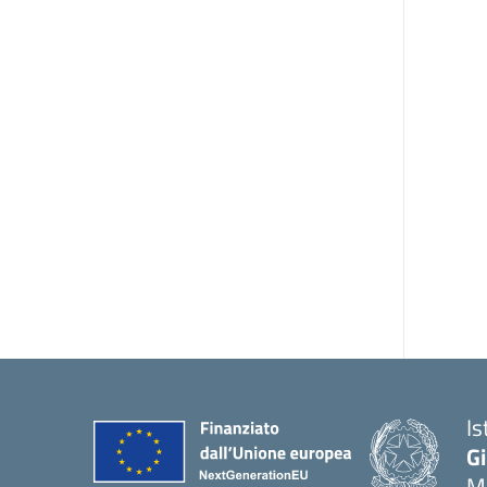
Is
G
Ma