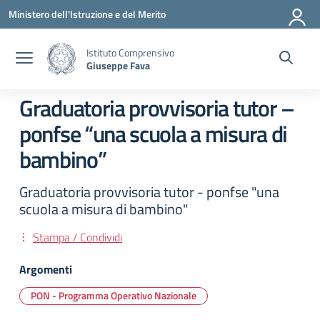
Vai ai contenuti
Vai al menu di navigazione
Vai al footer
Ministero dell'Istruzione e del Merito
Istituto Comprensivo
Giuseppe Fava
Graduatoria provvisoria tutor –
ponfse “una scuola a misura di
bambino”
Graduatoria provvisoria tutor - ponfse "una
scuola a misura di bambino"
Stampa / Condividi
Argomenti
PON - Programma Operativo Nazionale