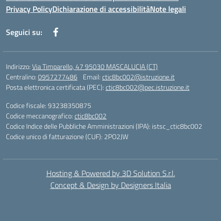
Privacy Policy
Dichiarazione di accessibilità
Note legali
Seguici su:
Indirizzo:
Via Timparello, 47 95030 MASCALUCIA (CT)
Centralino:
0957277486
Email:
ctic8bc002@istruzione.it
Posta elettronica certificata (PEC):
ctic8bc002@pec.istruzione.it
Codice fiscale: 93238350875
Codice meccanografico:
ctic8bc002
Codice Indice delle Pubbliche Amministrazioni (IPA): istsc_ctic8bc002
Codice unico di fatturazione (CUF): 2PO2JW
Hosting & Powered by 3D Solution S.r.l.
Concept & Design by Designers Italia