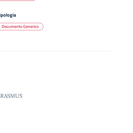
ipologia
Documento Generico
R_ERASMUS