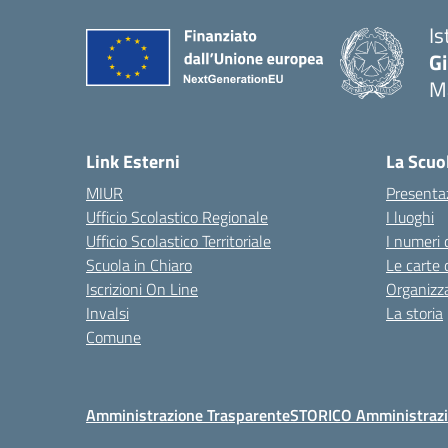
Is
G
Ma
— 
Link Esterni
La Scuo
MIUR
Presenta
Ufficio Scolastico Regionale
I luoghi
Ufficio Scolastico Territoriale
I numeri 
Scuola in Chiaro
Le carte 
Iscrizioni On Line
Organizz
Invalsi
La storia
Comune
Amministrazione Trasparente
STORICO Amministrazi