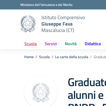
Vai ai contenuti
Vai al menu di navigazione
Vai al footer
Ministero dell'Istruzione e del Merito
Istituto Comprensivo
Giuseppe Fava
Mascalucia (CT)
Scuola
Servizi
Novità
Didattica
Home
Scuola
Le carte della scuola
Gradua
Graduato
alunni e