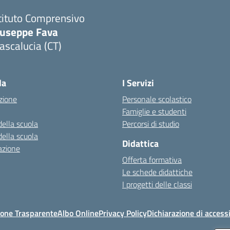
tituto Comprensivo
iuseppe Fava
scalucia (CT)
Visita la pagina iniziale della scuola
la
I Servizi
zione
Personale scolastico
Famiglie e studenti
della scuola
Percorsi di studio
della scuola
Didattica
azione
Offerta formativa
Le schede didattiche
I progetti delle classi
one Trasparente
Albo Online
Privacy Policy
Dichiarazione di accessi