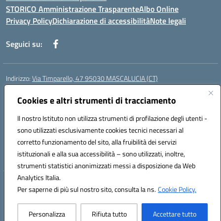
STORICO Amministrazione Trasparente
Albo Online
Privacy Policy
Dichiarazione di accessibilità
Note legali
Seguici su:
Indirizzo:
Via Timparello, 47 95030 MASCALUCIA (CT)
Centralino:
0957277486
Email:
ctic8bc002@istruzione.it
Posta elettronica certificata (PEC):
Cookies e altri strumenti di tracciamento
ctic8bc002@pec.istruzione.it
Codice fiscale: 93238350875
Il nostro Istituto non utilizza strumenti di profilazione degli utenti -
Codice meccanografico:
ctic8bc002
sono utilizzati esclusivamente cookies tecnici necessari al
Codice Indice delle Pubbliche Amministrazioni (IPA): istsc_ctic8bc002
corretto funzionamento del sito, alla fruibilità dei servizi
Codice unico di fatturazione (CUF): 2PO2JW
istituzionali e alla sua accessibilità – sono utilizzati, inoltre,
strumenti statistici anonimizzati messi a disposizione da Web
Analytics Italia.
Hosting & Powered by 3D Solution S.r.l.
Per saperne di più sul nostro sito, consulta la ns.
Cookie Policy.
Concept & Design by Designers Italia
Personalizza
Rifiuta tutto
Accettare tutto