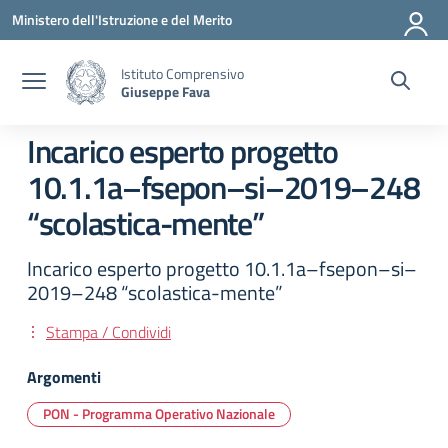
Vai ai contenuti
Vai al menu di navigazione
Vai al footer
Ministero dell'Istruzione e del Merito
Istituto Comprensivo
Giuseppe Fava
Incarico esperto progetto
10.1.1a–fsepon–si–2019–248
“scolastica-mente”
Incarico esperto progetto 10.1.1a–fsepon–si–
2019–248 “scolastica-mente”
Stampa / Condividi
Argomenti
PON - Programma Operativo Nazionale