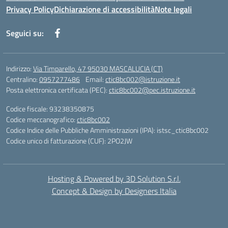
Privacy Policy
Dichiarazione di accessibilità
Note legali
Seguici su:
Indirizzo:
Via Timparello, 47 95030 MASCALUCIA (CT)
Centralino:
0957277486
Email:
ctic8bc002@istruzione.it
Posta elettronica certificata (PEC):
ctic8bc002@pec.istruzione.it
Codice fiscale: 93238350875
Codice meccanografico:
ctic8bc002
Codice Indice delle Pubbliche Amministrazioni (IPA): istsc_ctic8bc002
Codice unico di fatturazione (CUF): 2PO2JW
Hosting & Powered by 3D Solution S.r.l.
Concept & Design by Designers Italia