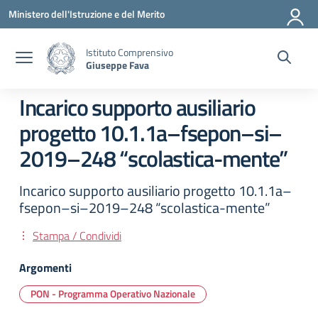
Vai ai contenuti
Vai al menu di navigazione
Vai al footer
Ministero dell'Istruzione e del Merito
Istituto Comprensivo
Giuseppe Fava
Incarico supporto ausiliario
progetto 10.1.1a–fsepon–si–
2019–248 “scolastica-mente”
Incarico supporto ausiliario progetto 10.1.1a–
fsepon–si–2019–248 “scolastica-mente”
Stampa / Condividi
Argomenti
PON - Programma Operativo Nazionale