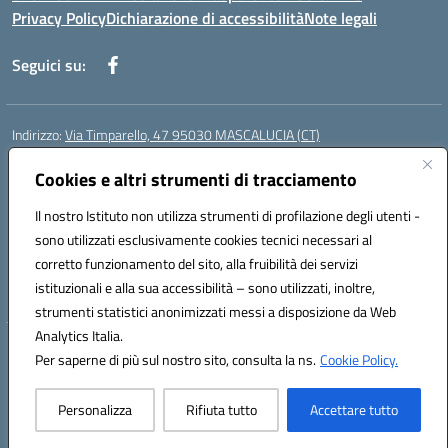
Privacy Policy
Dichiarazione di accessibilità
Note legali
Seguici su:
Indirizzo:
Via Timparello, 47 95030 MASCALUCIA (CT)
Centralino:
0957277486
Email:
ctic8bc002@istruzione.it
Posta elettronica certificata (PEC):
Cookies e altri strumenti di tracciamento
ctic8bc002@pec.istruzione.it
Codice fiscale: 93238350875
Il nostro Istituto non utilizza strumenti di profilazione degli utenti -
Codice meccanografico:
ctic8bc002
sono utilizzati esclusivamente cookies tecnici necessari al
Codice Indice delle Pubbliche Amministrazioni (IPA): istsc_ctic8bc002
corretto funzionamento del sito, alla fruibilità dei servizi
Codice unico di fatturazione (CUF): 2PO2JW
istituzionali e alla sua accessibilità – sono utilizzati, inoltre,
strumenti statistici anonimizzati messi a disposizione da Web
Analytics Italia.
Hosting & Powered by 3D Solution S.r.l.
Per saperne di più sul nostro sito, consulta la ns.
Cookie Policy.
Concept & Design by Designers Italia
Personalizza
Rifiuta tutto
Accettare tutto