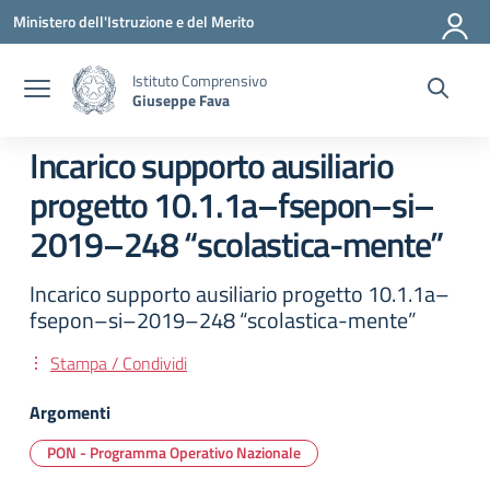
Vai ai contenuti
Vai al menu di navigazione
Vai al footer
Ministero dell'Istruzione e del Merito
Istituto Comprensivo
Giuseppe Fava
Incarico supporto ausiliario
progetto 10.1.1a–fsepon–si–
2019–248 “scolastica-mente”
Incarico supporto ausiliario progetto 10.1.1a–
fsepon–si–2019–248 “scolastica-mente”
Stampa / Condividi
Argomenti
PON - Programma Operativo Nazionale