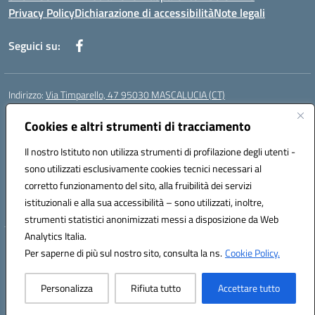
Privacy Policy
Dichiarazione di accessibilità
Note legali
Seguici su:
Indirizzo:
Via Timparello, 47 95030 MASCALUCIA (CT)
Centralino:
0957277486
Email:
ctic8bc002@istruzione.it
Posta elettronica certificata (PEC):
Cookies e altri strumenti di tracciamento
ctic8bc002@pec.istruzione.it
Codice fiscale: 93238350875
Il nostro Istituto non utilizza strumenti di profilazione degli utenti -
Codice meccanografico:
ctic8bc002
sono utilizzati esclusivamente cookies tecnici necessari al
Codice Indice delle Pubbliche Amministrazioni (IPA): istsc_ctic8bc002
corretto funzionamento del sito, alla fruibilità dei servizi
Codice unico di fatturazione (CUF): 2PO2JW
istituzionali e alla sua accessibilità – sono utilizzati, inoltre,
strumenti statistici anonimizzati messi a disposizione da Web
Analytics Italia.
Hosting & Powered by 3D Solution S.r.l.
Per saperne di più sul nostro sito, consulta la ns.
Cookie Policy.
Concept & Design by Designers Italia
Personalizza
Rifiuta tutto
Accettare tutto