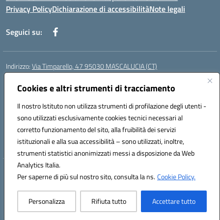
Privacy Policy
Dichiarazione di accessibilità
Note legali
Seguici su:
Indirizzo:
Via Timparello, 47 95030 MASCALUCIA (CT)
Centralino:
0957277486
Email:
ctic8bc002@istruzione.it
Posta elettronica certificata (PEC):
Cookies e altri strumenti di tracciamento
ctic8bc002@pec.istruzione.it
Codice fiscale: 93238350875
Il nostro Istituto non utilizza strumenti di profilazione degli utenti -
Codice meccanografico:
ctic8bc002
sono utilizzati esclusivamente cookies tecnici necessari al
Codice Indice delle Pubbliche Amministrazioni (IPA): istsc_ctic8bc002
corretto funzionamento del sito, alla fruibilità dei servizi
Codice unico di fatturazione (CUF): 2PO2JW
istituzionali e alla sua accessibilità – sono utilizzati, inoltre,
strumenti statistici anonimizzati messi a disposizione da Web
Analytics Italia.
Hosting & Powered by 3D Solution S.r.l.
Per saperne di più sul nostro sito, consulta la ns.
Cookie Policy.
Concept & Design by Designers Italia
Personalizza
Rifiuta tutto
Accettare tutto