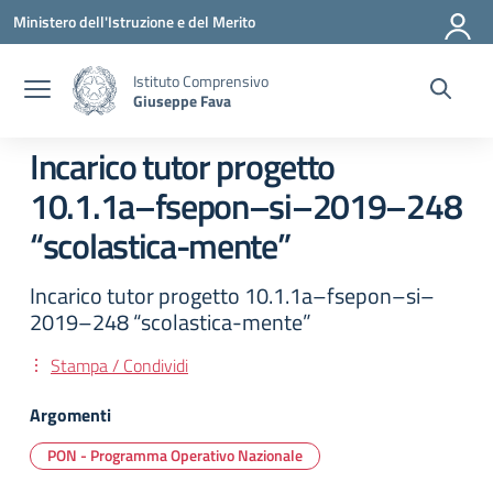
Vai ai contenuti
Vai al menu di navigazione
Vai al footer
Ministero dell'Istruzione e del Merito
Istituto Comprensivo
Giuseppe Fava
Incarico tutor progetto
10.1.1a–fsepon–si–2019–248
“scolastica-mente”
Incarico tutor progetto 10.1.1a–fsepon–si–
2019–248 “scolastica-mente”
Stampa / Condividi
Argomenti
PON - Programma Operativo Nazionale