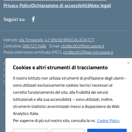
Privacy Policy
Dichiarazione di accessibilità
Note legali
Seguici su:
Indirizzo:
Via Timparello, 47 95030 MASCALUCIA (CT)
Centralino:
0957277486
Email:
ctic8bc002@istruzione.it
Posta elettronica certificata (PEC):
ctic8bc002@pec.istruzione.it
Codice fiscale: 93238350875
Cookies e altri strumenti di tracciamento
Codice meccanografico:
ctic8bc002
Codice Indice delle Pubbliche Amministrazioni (IPA): istsc_ctic8bc002
Il nostro Istituto non utilizza strumenti di profilazione degli utenti -
Codice unico di fatturazione (CUF): 2PO2JW
sono utilizzati esclusivamente cookies tecnici necessari al
corretto funzionamento del sito, alla fruibilità dei servizi
istituzionali e alla sua accessibilità – sono utilizzati, inoltre,
Hosting & Powered by 3D Solution S.r.l.
strumenti statistici anonimizzati messi a disposizione da Web
Concept & Design by Designers Italia
Analytics Italia.
Per saperne di più sul nostro sito, consulta la ns.
Cookie Policy.