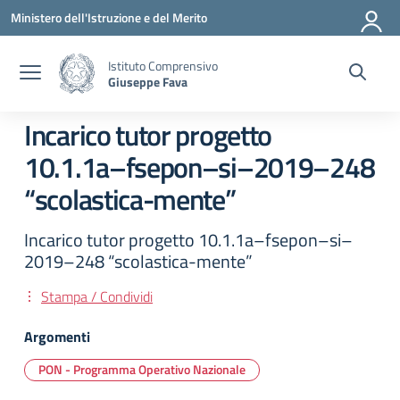
Vai ai contenuti
Vai al menu di navigazione
Vai al footer
Ministero dell'Istruzione e del Merito
Istituto Comprensivo
Giuseppe Fava
Incarico tutor progetto
10.1.1a–fsepon–si–2019–248
“scolastica-mente”
Incarico tutor progetto 10.1.1a–fsepon–si–
2019–248 “scolastica-mente”
Stampa / Condividi
Argomenti
PON - Programma Operativo Nazionale