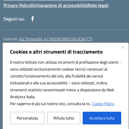
Privacy Policy
Dichiarazione di accessibilità
Note legali
Seguici su:
Indirizzo:
Via Timparello, 47 95030 MASCALUCIA (CT)
Centralino:
0957277486
Email:
ctic8bc002@istruzione.it
Posta elettronica certificata (PEC):
Cookies e altri strumenti di tracciamento
ctic8bc002@pec.istruzione.it
Codice fiscale: 93238350875
Il nostro Istituto non utilizza strumenti di profilazione degli utenti -
Codice meccanografico:
ctic8bc002
sono utilizzati esclusivamente cookies tecnici necessari al
Codice Indice delle Pubbliche Amministrazioni (IPA): istsc_ctic8bc002
corretto funzionamento del sito, alla fruibilità dei servizi
Codice unico di fatturazione (CUF): 2PO2JW
istituzionali e alla sua accessibilità – sono utilizzati, inoltre,
strumenti statistici anonimizzati messi a disposizione da Web
Analytics Italia.
Hosting & Powered by 3D Solution S.r.l.
Per saperne di più sul nostro sito, consulta la ns.
Cookie Policy.
Concept & Design by Designers Italia
Personalizza
Rifiuta tutto
Accettare tutto