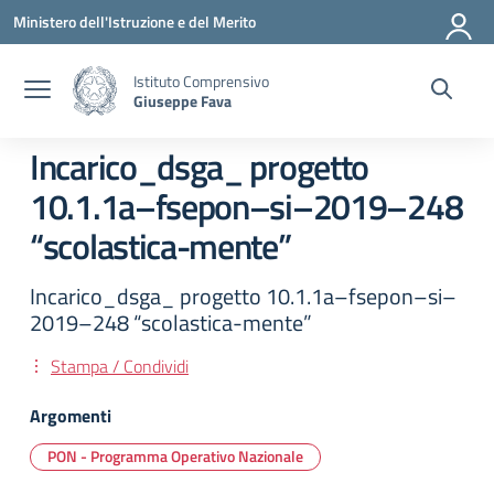
Vai ai contenuti
Vai al menu di navigazione
Vai al footer
Ministero dell'Istruzione e del Merito
Istituto Comprensivo
Giuseppe Fava
Incarico_dsga_ progetto
10.1.1a–fsepon–si–2019–248
“scolastica-mente”
Incarico_dsga_ progetto 10.1.1a–fsepon–si–
2019–248 “scolastica-mente”
Stampa / Condividi
Argomenti
PON - Programma Operativo Nazionale