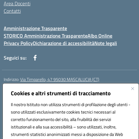
Area Docenti
Contatti
Amministrazione Trasparente
STORICO Amministrazione Trasparente
Albo Online
Privacy Policy
Dichiarazione di accessibilità
Note legali
Seguici su:
Indirizzo:
Via Timparello, 47 95030 MASCALUCIA (CT)
Centralino:
0957277486
Email:
ctic8bc002@istruzione.it
Posta elettronica certificata (PEC):
Cookies e altri strumenti di tracciamento
ctic8bc002@pec.istruzione.it
Codice fiscale: 93238350875
Il nostro Istituto non utilizza strumenti di profilazione degli utenti -
Codice meccanografico:
ctic8bc002
sono utilizzati esclusivamente cookies tecnici necessari al
Codice Indice delle Pubbliche Amministrazioni (IPA): istsc_ctic8bc002
corretto funzionamento del sito, alla fruibilità dei servizi
Codice unico di fatturazione (CUF): 2PO2JW
istituzionali e alla sua accessibilità – sono utilizzati, inoltre,
strumenti statistici anonimizzati messi a disposizione da Web