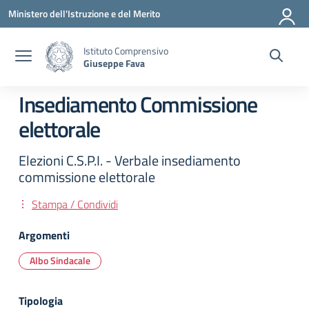
Vai ai contenuti
Vai al menu di navigazione
Vai al footer
Ministero dell'Istruzione e del Merito
Istituto Comprensivo
Giuseppe Fava
Insediamento Commissione
elettorale
Elezioni C.S.P.I. - Verbale insediamento
commissione elettorale
Stampa / Condividi
Argomenti
Albo Sindacale
Tipologia