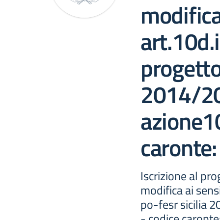
modifica
art.10d
progetto
2014/20
azione10
caronte
Iscrizione al p
modifica ai sens
po-fesr sicilia
- codice caront