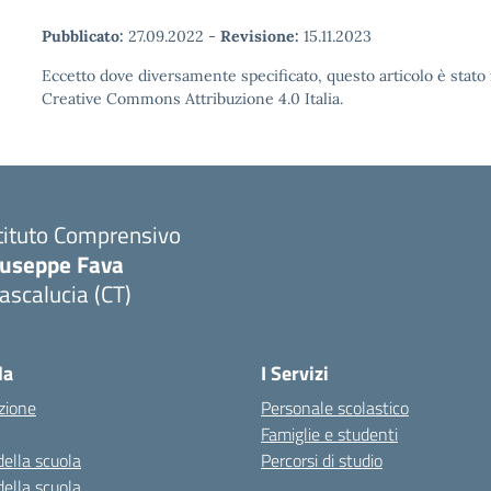
Pubblicato:
27.09.2022
-
Revisione:
15.11.2023
Eccetto dove diversamente specificato, questo articolo è stato 
Creative Commons Attribuzione 4.0 Italia.
tituto Comprensivo
iuseppe Fava
scalucia (CT)
Visita la pagina iniziale della scuola
la
I Servizi
zione
Personale scolastico
Famiglie e studenti
della scuola
Percorsi di studio
della scuola