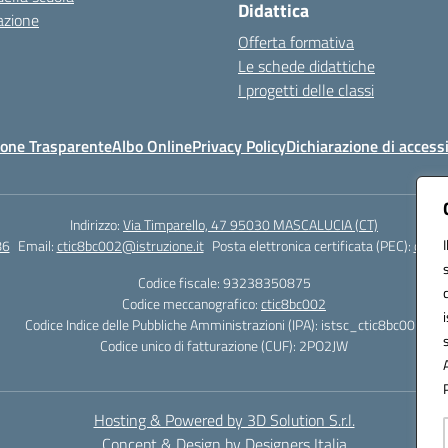
Didattica
azione
Offerta formativa
Le schede didattiche
I progetti delle classi
one Trasparente
Albo Online
Privacy Policy
Dichiarazione di accessi
Indirizzo:
Via Timparello, 47 95030 MASCALUCIA (CT)
86
Email:
ctic8bc002@istruzione.it
Posta elettronica certificata (PEC):
ctic8
Codice fiscale: 93238350875
Codice meccanografico:
ctic8bc002
Codice Indice delle Pubbliche Amministrazioni (IPA): istsc_ctic8bc002
Codice unico di fatturazione (CUF): 2PO2JW
Hosting & Powered by 3D Solution S.r.l.
Concept & Design by Designers Italia