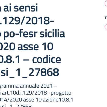
 ai sensi
.i.129/2018-
T
 po-fesr sicilia
20 asse 10
.8.1 – codice
: si_1_27868
rogramma annuale 2021 –
i art.10d.i.129/2018- progetto
 2014/2020 asse 10 azione10.8.1
e: si_1_27868