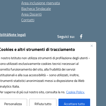
Area inclusione riservata
Bacheca Sindacale
Area Docenti
Contatti
bilità
Note legali
Seguici su:
Cookies e altri strumenti di tracciamento
Il nostro Istituto non utilizza strumenti di profilazione degli utenti -
bc002@pec.istruzione.it
sono utilizzati esclusivamente cookies tecnici necessari al
corretto funzionamento del sito, alla fruibilità dei servizi
istituzionali e alla sua accessibilità – sono utilizzati, inoltre,
strumenti statistici anonimizzati messi a disposizione da Web
Analytics Italia.
Per saperne di più sul nostro sito, consulta la ns.
Cookie Policy.
Personalizza
Rifiuta tutto
Accettare tutto