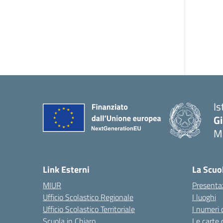
Is
G
Ma
— 
Link Esterni
La Scuo
MIUR
Presenta
Ufficio Scolastico Regionale
I luoghi
Ufficio Scolastico Territoriale
I numeri 
Scuola in Chiaro
Le carte 