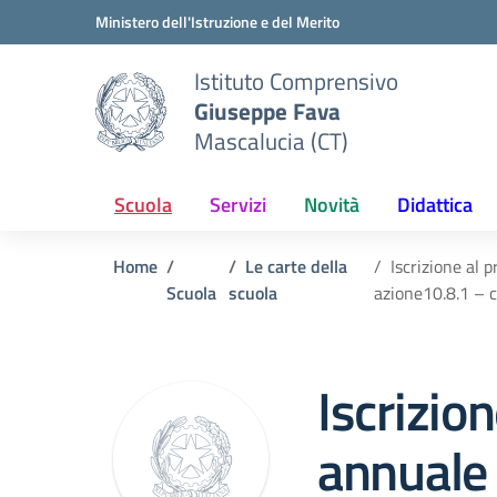
Vai ai contenuti
Vai al menu di navigazione
Vai al footer
Ministero dell'Istruzione e del Merito
Istituto Comprensivo
Giuseppe Fava
Mascalucia (CT)
Scuola
Servizi
Novità
Didattica
Home
Le carte della
Iscrizione al
Scuola
scuola
azione10.8.1 – 
Iscrizio
annuale