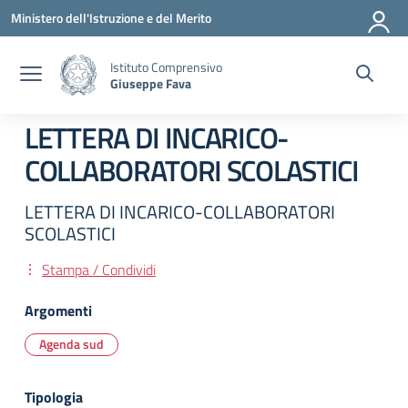
Vai ai contenuti
Vai al menu di navigazione
Vai al footer
Ministero dell'Istruzione e del Merito
Istituto Comprensivo
Giuseppe Fava
LETTERA DI INCARICO-
COLLABORATORI SCOLASTICI
LETTERA DI INCARICO-COLLABORATORI
SCOLASTICI
Stampa / Condividi
Argomenti
Agenda sud
Tipologia