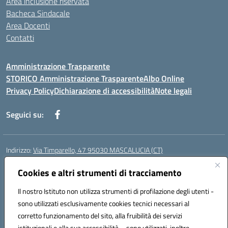
Area inclusione riservata
Bacheca Sindacale
Area Docenti
Contatti
Amministrazione Trasparente
STORICO Amministrazione Trasparente
Albo Online
Privacy Policy
Dichiarazione di accessibilità
Note legali
Seguici su:
Indirizzo:
Via Timparello, 47 95030 MASCALUCIA (CT)
Centralino:
0957277486
Email:
ctic8bc002@istruzione.it
Posta elettronica certificata (PEC):
Cookies e altri strumenti di tracciamento
ctic8bc002@pec.istruzione.it
Codice fiscale: 93238350875
Il nostro Istituto non utilizza strumenti di profilazione degli utenti -
Codice meccanografico:
ctic8bc002
sono utilizzati esclusivamente cookies tecnici necessari al
Codice Indice delle Pubbliche Amministrazioni (IPA): istsc_ctic8bc002
corretto funzionamento del sito, alla fruibilità dei servizi
Codice unico di fatturazione (CUF): 2PO2JW
istituzionali e alla sua accessibilità – sono utilizzati, inoltre,