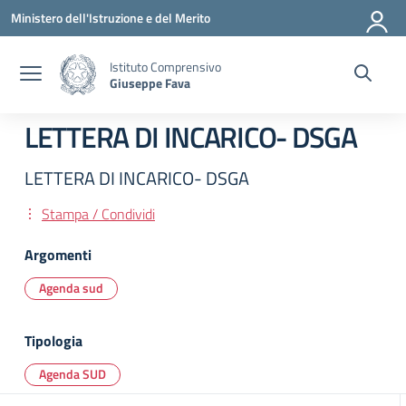
Vai ai contenuti
Vai al menu di navigazione
Vai al footer
Ministero dell'Istruzione e del Merito
Istituto Comprensivo
Giuseppe Fava
LETTERA DI INCARICO- DSGA
LETTERA DI INCARICO- DSGA
Stampa / Condividi
Argomenti
Agenda sud
Tipologia
Agenda SUD