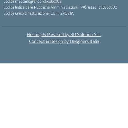
Codice meccanografico:
ctic8bc002
Codice Indice delle Pubbliche Amministrazioni (IPA): istsc_ctic8bc002
Codice unico di fatturazione (CUF): 2PO2JW
Hosting & Powered by 3D Solution S.r.l.
Concept & Design by Designers Italia