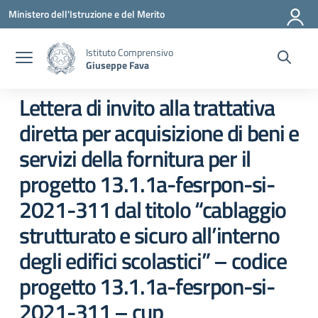
Vai ai contenuti
Vai al menu di navigazione
Vai al footer
Ministero dell'Istruzione e del Merito
Istituto Comprensivo
Giuseppe Fava
Lettera di invito alla trattativa
diretta per acquisizione di beni e
servizi della fornitura per il
progetto 13.1.1a-fesrpon-si-
2021-311 dal titolo “cablaggio
strutturato e sicuro all’interno
degli edifici scolastici” – codice
progetto 13.1.1a-fesrpon-si-
2021-311 – cup