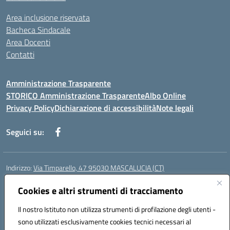
Area inclusione riservata
Bacheca Sindacale
Area Docenti
Contatti
Amministrazione Trasparente
STORICO Amministrazione Trasparente
Albo Online
Privacy Policy
Dichiarazione di accessibilità
Note legali
Seguici su:
Indirizzo:
Via Timparello, 47 95030 MASCALUCIA (CT)
Centralino:
0957277486
Email:
ctic8bc002@istruzione.it
Posta elettronica certificata (PEC):
Cookies e altri strumenti di tracciamento
ctic8bc002@pec.istruzione.it
Codice fiscale: 93238350875
Il nostro Istituto non utilizza strumenti di profilazione degli utenti -
Codice meccanografico:
ctic8bc002
sono utilizzati esclusivamente cookies tecnici necessari al
Codice Indice delle Pubbliche Amministrazioni (IPA): istsc_ctic8bc002