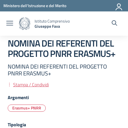
Vai ai contenuti
Vai al menu di navigazione
Vai al footer
Ministero dell'Istruzione e del Merito
Istituto Comprensivo
Giuseppe Fava
NOMINA DEI REFERENTI DEL
PROGETTO PNRR ERASMUS+
NOMINA DEI REFERENTI DEL PROGETTO
PNRR ERASMUS+
Stampa / Condividi
Argomenti
Erasmus+ PNRR
Tipologia