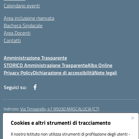
Calendario eventi
Area inclusione riservata
Bacheca Sindacale
Area Docenti
Contatti
Amministrazione Trasparente
STORICO Amministrazione Trasparente
Albo Online
Privacy Policy
Dichiarazione di accessibilità
Note legali
Seguici su:
Indirizzo:
Via Timparello, 47 95030 MASCALUCIA (CT)
Centralino:
0957277486
Email:
ctic8bc002@istruzione.it
Posta elettronica certificata (PEC):
Cookies e altri strumenti di tracciamento
ctic8bc002@pec.istruzione.it
Codice fiscale: 93238350875
Il nostro Istituto non utilizza strumenti di profilazione degli utenti -