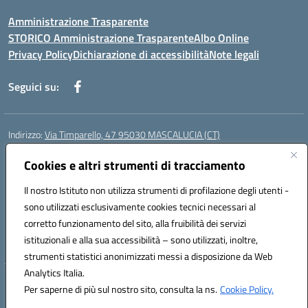
Amministrazione Trasparente
STORICO Amministrazione Trasparente
Albo Online
Privacy Policy
Dichiarazione di accessibilità
Note legali
Seguici su:
Indirizzo:
Via Timparello, 47 95030 MASCALUCIA (CT)
Centralino:
0957277486
Email:
ctic8bc002@istruzione.it
Posta elettronica certificata (PEC):
Cookies e altri strumenti di tracciamento
ctic8bc002@pec.istruzione.it
Codice fiscale: 93238350875
Il nostro Istituto non utilizza strumenti di profilazione degli utenti -
Codice meccanografico:
ctic8bc002
sono utilizzati esclusivamente cookies tecnici necessari al
Codice Indice delle Pubbliche Amministrazioni (IPA): istsc_ctic8bc002
corretto funzionamento del sito, alla fruibilità dei servizi
Codice unico di fatturazione (CUF): 2PO2JW
istituzionali e alla sua accessibilità – sono utilizzati, inoltre,
strumenti statistici anonimizzati messi a disposizione da Web
Analytics Italia.
Hosting & Powered by 3D Solution S.r.l.
Per saperne di più sul nostro sito, consulta la ns.
Cookie Policy.
Concept & Design by Designers Italia