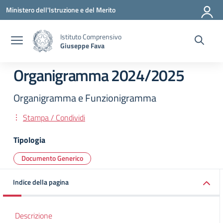
Vai ai contenuti
Vai al menu di navigazione
Vai al footer
Ministero dell'Istruzione e del Merito
Istituto Comprensivo
Giuseppe Fava
Organigramma 2024/2025
Organigramma e Funzionigramma
Stampa / Condividi
Tipologia
Documento Generico
Indice della pagina
Descrizione