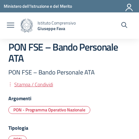
Vai ai contenuti
Vai al menu di navigazione
Vai al footer
Ministero dell'Istruzione e del Merito
Istituto Comprensivo
Giuseppe Fava
PON FSE – Bando Personale
ATA
PON FSE – Bando Personale ATA
Stampa / Condividi
Argomenti
PON - Programma Operativo Nazionale
Tipologia