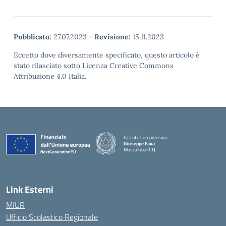
Pubblicato:
27.07.2023
-
Revisione:
15.11.2023
Eccetto dove diversamente specificato, questo articolo è
stato rilasciato sotto Licenza Creative Commons
Attribuzione 4.0 Italia.
Istituto Comprensivo
Giuseppe Fava
Mascalucia (CT)
— Visita la pagina iniziale della scuola
Link Esterni
MIUR
Ufficio Scolastico Regionale