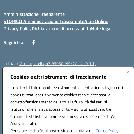
Amministrazione Trasparente
STORICO Amministrazione Trasparente
Albo Online
Privacy Policy
Dichiarazione di accessibilità
Note legali
Seguici su:
Indirizzo:
Via Timparello, 47 95030 MASCALUCIA (CT)
Centralino:
0957277486
Email:
ctic8bc002@istruzione.it
Posta elettronica certificata (PEC):
Cookies e altri strumenti di tracciamento
ctic8bc002@pec.istruzione.it
Codice fiscale: 93238350875
Il nostro Istituto non utilizza strumenti di profilazione degli utenti -
Codice meccanografico:
ctic8bc002
sono utilizzati esclusivamente cookies tecnici necessari al
Codice Indice delle Pubbliche Amministrazioni (IPA): istsc_ctic8bc002
corretto funzionamento del sito, alla fruibilità dei servizi
Codice unico di fatturazione (CUF): 2PO2JW
istituzionali e alla sua accessibilità – sono utilizzati, inoltre,
strumenti statistici anonimizzati messi a disposizione da Web
Analytics Italia.
Hosting & Powered by 3D Solution S.r.l.
Per saperne di più sul nostro sito, consulta la ns.
Cookie Policy.