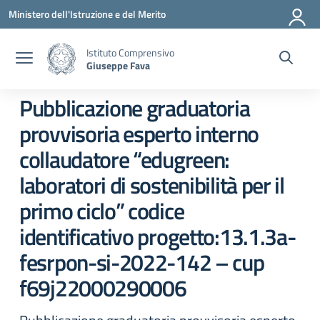
Vai ai contenuti
Vai al menu di navigazione
Vai al footer
Ministero dell'Istruzione e del Merito
Istituto Comprensivo
Giuseppe Fava
Pubblicazione graduatoria
provvisoria esperto interno
collaudatore “edugreen:
laboratori di sostenibilità per il
primo ciclo” codice
identificativo progetto:13.1.3a-
fesrpon-si-2022-142 – cup
f69j22000290006