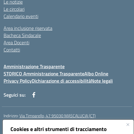
Le notizie
Le circolari
Calendario eventi
Area inclusione riservata
Bacheca Sindacale
Area Docenti
Contatti
Amministrazione Trasparente
STORICO Amministrazione Trasparente
Albo Online
Privacy Policy
Dichiarazione di accessibilità
Note legali
Seguici su:
Indirizzo:
Via Timparello, 47 95030 MASCALUCIA (CT)
Centralino:
0957277486
Email:
ctic8bc002@istruzione.it
Posta elettronica certificata (PEC):
Cookies e altri strumenti di tracciamento
ctic8bc002@pec.istruzione.it