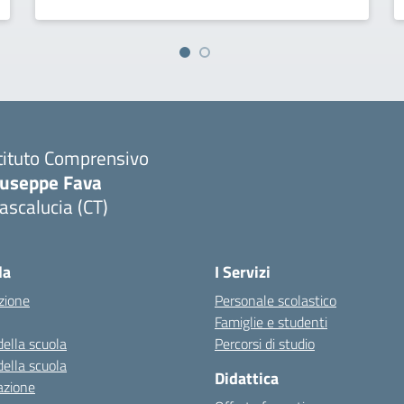
tituto Comprensivo
iuseppe Fava
scalucia (CT)
Visita la pagina iniziale della scuola
la
I Servizi
zione
Personale scolastico
Famiglie e studenti
della scuola
Percorsi di studio
della scuola
Didattica
azione