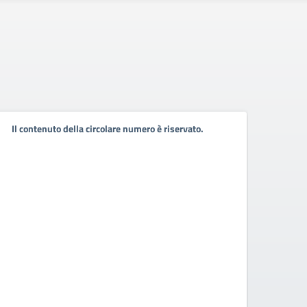
Pubb
Il contenuto della circolare numero è riservato.
pers
Pubbli
2021-