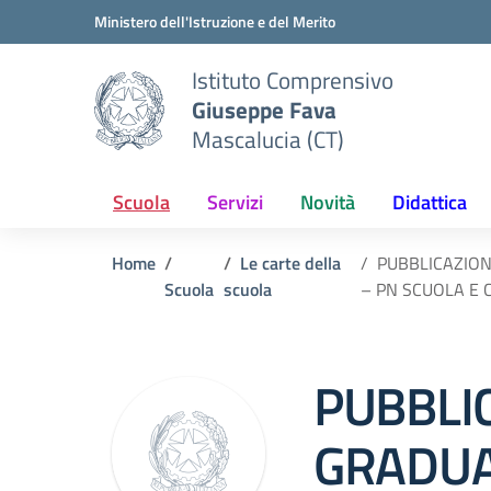
Vai ai contenuti
Vai al menu di navigazione
Vai al footer
Ministero dell'Istruzione e del Merito
Istituto Comprensivo
Giuseppe Fava
Mascalucia (CT)
Scuola
Servizi
Novità
Didattica
Home
Le carte della
PUBBLICAZION
Scuola
scuola
– PN SCUOLA E
PUBBLI
GRADUA