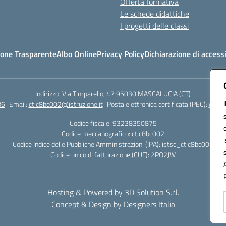
Offerta formativa
Le schede didattiche
I progetti delle classi
one Trasparente
Albo Online
Privacy Policy
Dichiarazione di accessi
Indirizzo:
Via Timparello, 47 95030 MASCALUCIA (CT)
86
Email:
ctic8bc002@istruzione.it
Posta elettronica certificata (PEC):
ctic8
Codice fiscale: 93238350875
Codice meccanografico:
ctic8bc002
Codice Indice delle Pubbliche Amministrazioni (IPA): istsc_ctic8bc002
Codice unico di fatturazione (CUF): 2PO2JW
Hosting & Powered by 3D Solution S.r.l.
Concept & Design by Designers Italia