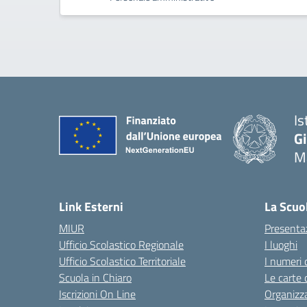
Is
G
Ma
— 
Link Esterni
La Scuo
MIUR
Presenta
Ufficio Scolastico Regionale
I luoghi
Ufficio Scolastico Territoriale
I numeri 
Scuola in Chiaro
Le carte 
Iscrizioni On Line
Organizz