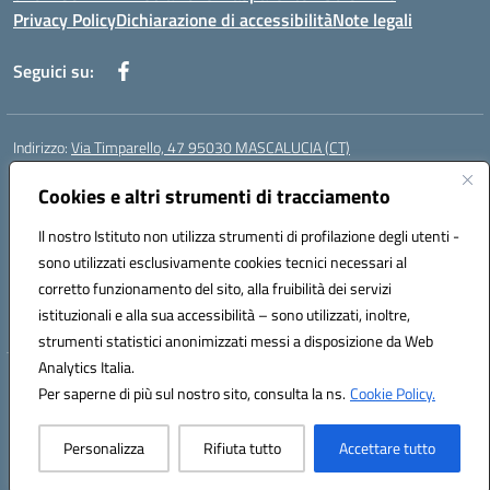
Privacy Policy
Dichiarazione di accessibilità
Note legali
Seguici su:
Indirizzo:
Via Timparello, 47 95030 MASCALUCIA (CT)
Centralino:
0957277486
Email:
ctic8bc002@istruzione.it
Posta elettronica certificata (PEC):
Cookies e altri strumenti di tracciamento
ctic8bc002@pec.istruzione.it
Codice fiscale: 93238350875
Il nostro Istituto non utilizza strumenti di profilazione degli utenti -
Codice meccanografico:
ctic8bc002
sono utilizzati esclusivamente cookies tecnici necessari al
Codice Indice delle Pubbliche Amministrazioni (IPA): istsc_ctic8bc002
corretto funzionamento del sito, alla fruibilità dei servizi
Codice unico di fatturazione (CUF): 2PO2JW
istituzionali e alla sua accessibilità – sono utilizzati, inoltre,
strumenti statistici anonimizzati messi a disposizione da Web
Analytics Italia.
Hosting & Powered by 3D Solution S.r.l.
Per saperne di più sul nostro sito, consulta la ns.
Cookie Policy.
Concept & Design by Designers Italia
Personalizza
Rifiuta tutto
Accettare tutto