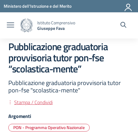
Vai ai contenuti
Vai al menu di navigazione
Vai al footer
Ministero dell'Istruzione e del Merito
Istituto Comprensivo
Giuseppe Fava
Pubblicazione graduatoria
provvisoria tutor pon-fse
“scolastica-mente”
Pubblicazione graduatoria provvisoria tutor
pon-fse "scolastica-mente"
Stampa / Condividi
Argomenti
PON - Programma Operativo Nazionale