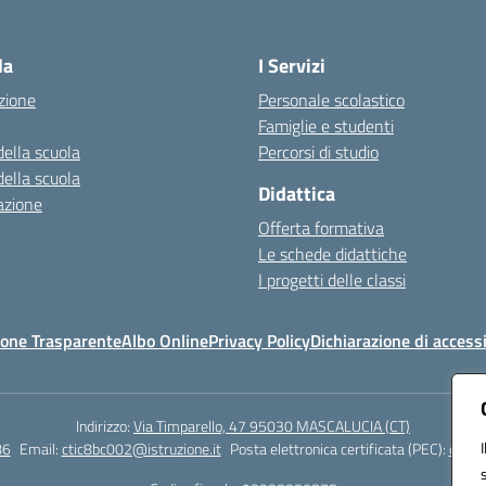
Visita la pagina iniziale della scuola
la
I Servizi
zione
Personale scolastico
Famiglie e studenti
della scuola
Percorsi di studio
della scuola
Didattica
azione
Offerta formativa
Le schede didattiche
I progetti delle classi
one Trasparente
Albo Online
Privacy Policy
Dichiarazione di accessi
Indirizzo:
Via Timparello, 47 95030 MASCALUCIA (CT)
86
Email:
ctic8bc002@istruzione.it
Posta elettronica certificata (PEC):
ctic8