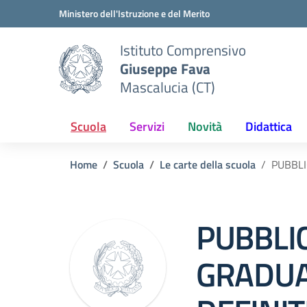
Vai ai contenuti
Vai al menu di navigazione
Vai al footer
Ministero dell'Istruzione e del Merito
Istituto Comprensivo
Giuseppe Fava
Mascalucia (CT)
Scuola
Servizi
Novità
Didattica
Home
Scuola
Le carte della scuola
PUBBLI
PUBBLI
GRADUA