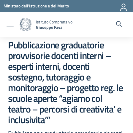
Vai ai contenuti
Vai al menu di navigazione
Vai al footer
Ministero dell'Istruzione e del Merito
Istituto Comprensivo
Giuseppe Fava
Pubblicazione graduatorie
provvisorie docenti interni –
esperti interni, docenti
sostegno, tutoraggio e
monitoraggio – progetto reg. le
scuole aperte “agiamo col
teatro – percorsi di creativita’ e
inclusivita’”