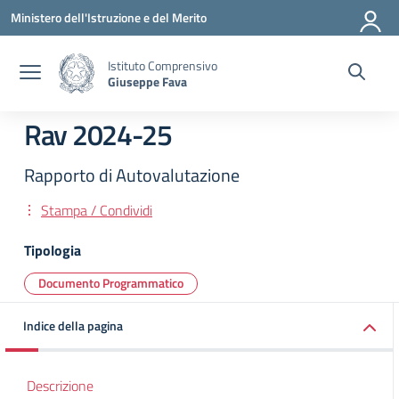
Vai ai contenuti
Vai al menu di navigazione
Vai al footer
Ministero dell'Istruzione e del Merito
Istituto Comprensivo
Giuseppe Fava
Rav 2024-25
Rapporto di Autovalutazione
Stampa / Condividi
Tipologia
Documento Programmatico
Indice della pagina
Descrizione