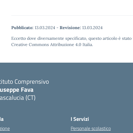
Pubblicato:
13.03.2024
-
Revisione:
13.03.2024
Eccetto dove diversamente specificato, questo articolo è stato 
Creative Commons Attribuzione 4.0 Italia.
tituto Comprensivo
iuseppe Fava
scalucia (CT)
Visita la pagina iniziale della scuola
la
I Servizi
zione
Personale scolastico