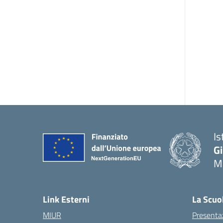
Is
G
Ma
— 
Link Esterni
La Scuo
MIUR
Presenta