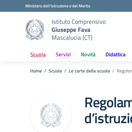
Vai ai contenuti
Vai al menu di navigazione
Vai al footer
Ministero dell'Istruzione e del Merito
Istituto Comprensivo
Giuseppe Fava
Mascalucia (CT)
Scuola
Servizi
Novità
Didattica
Home
Scuola
Le carte della scuola
Regolam
Regolam
d’istruz