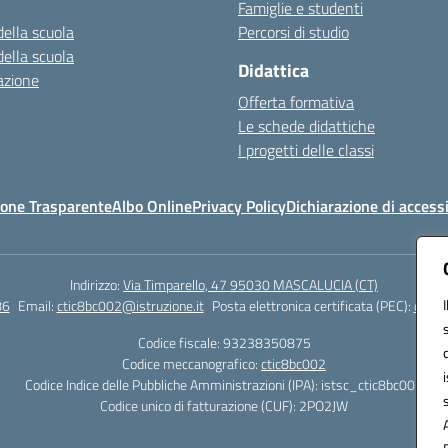
Famiglie e studenti
della scuola
Percorsi di studio
della scuola
Didattica
azione
Offerta formativa
Le schede didattiche
I progetti delle classi
one Trasparente
Albo Online
Privacy Policy
Dichiarazione di accessi
Indirizzo:
Via Timparello, 47 95030 MASCALUCIA (CT)
86
Email:
ctic8bc002@istruzione.it
Posta elettronica certificata (PEC):
ctic8
Codice fiscale: 93238350875
Codice meccanografico:
ctic8bc002
Codice Indice delle Pubbliche Amministrazioni (IPA): istsc_ctic8bc002
Codice unico di fatturazione (CUF): 2PO2JW