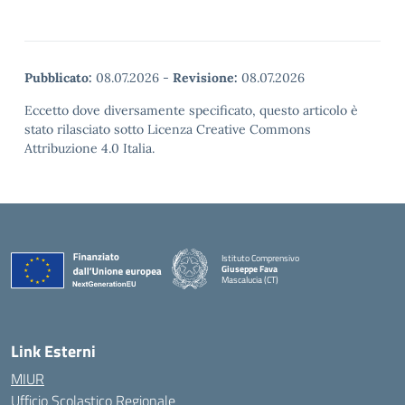
Pubblicato:
08.07.2026
-
Revisione:
08.07.2026
Eccetto dove diversamente specificato, questo articolo è
stato rilasciato sotto Licenza Creative Commons
Attribuzione 4.0 Italia.
Istituto Comprensivo
Giuseppe Fava
Mascalucia (CT)
— Visita la pagina iniziale della scuola
Link Esterni
MIUR
Ufficio Scolastico Regionale