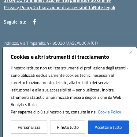
STORICO Amministrazione Trasparente
Albo Online
Privacy Policy
Dichiarazione di accessibilità
Note legali
Seguici su:
Indirizzo:
Via Timparello, 47 95030 MASCALUCIA (CT)
Centralino:
0957277486
Email:
ctic8bc002@istruzione.it
Posta elettronica certificata (PEC):
Cookies e altri strumenti di tracciamento
ctic8bc002@pec.istruzione.it
Codice fiscale: 93238350875
Il nostro Istituto non utilizza strumenti di profilazione degli utenti -
Codice meccanografico:
ctic8bc002
sono utilizzati esclusivamente cookies tecnici necessari al
Codice Indice delle Pubbliche Amministrazioni (IPA): istsc_ctic8bc002
corretto funzionamento del sito, alla fruibilità dei servizi
Codice unico di fatturazione (CUF): 2PO2JW
istituzionali e alla sua accessibilità – sono utilizzati, inoltre,
strumenti statistici anonimizzati messi a disposizione da Web
Analytics Italia.
Hosting & Powered by 3D Solution S.r.l.
Per saperne di più sul nostro sito, consulta la ns.
Cookie Policy.
Concept & Design by Designers Italia
Personalizza
Rifiuta tutto
Accettare tutto