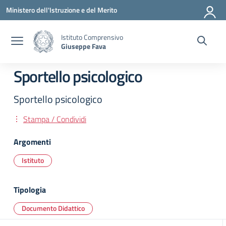
Vai ai contenuti
Vai al menu di navigazione
Vai al footer
Ministero dell'Istruzione e del Merito
Istituto Comprensivo
Giuseppe Fava
Sportello psicologico
Sportello psicologico
Stampa / Condividi
Argomenti
Istituto
Tipologia
Documento Didattico