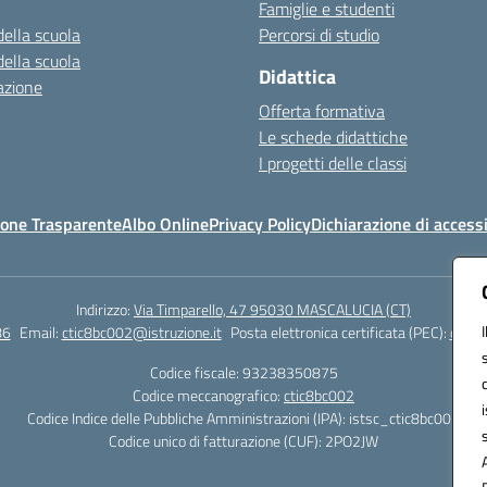
Famiglie e studenti
della scuola
Percorsi di studio
della scuola
Didattica
azione
Offerta formativa
Le schede didattiche
I progetti delle classi
one Trasparente
Albo Online
Privacy Policy
Dichiarazione di accessi
Indirizzo:
Via Timparello, 47 95030 MASCALUCIA (CT)
86
Email:
ctic8bc002@istruzione.it
Posta elettronica certificata (PEC):
ctic8
Codice fiscale: 93238350875
Codice meccanografico:
ctic8bc002
Codice Indice delle Pubbliche Amministrazioni (IPA): istsc_ctic8bc002
Codice unico di fatturazione (CUF): 2PO2JW