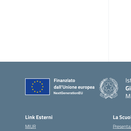
Is
G
Ma
— 
Link Esterni
La Scuo
MIUR
Presenta