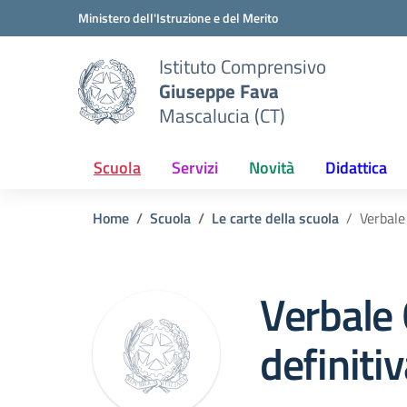
Vai ai contenuti
Vai al menu di navigazione
Vai al footer
Ministero dell'Istruzione e del Merito
Istituto Comprensivo
Giuseppe Fava
Mascalucia (CT)
Scuola
Servizi
Novità
Didattica
Home
Scuola
Le carte della scuola
Verbale
Verbale 
definiti