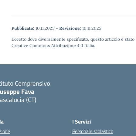
Pubblicato:
10.11.2025
-
Revisione:
10.11.2025
Eccetto dove diversamente specificato, questo articolo è stato 
Creative Commons Attribuzione 4.0 Italia.
tituto Comprensivo
iuseppe Fava
scalucia (CT)
Visita la pagina iniziale della scuola
la
I Servizi
zione
Personale scolastico