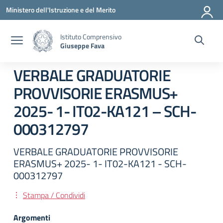
Vai ai contenuti
Vai al menu di navigazione
Vai al footer
Ministero dell'Istruzione e del Merito
Istituto Comprensivo
Giuseppe Fava
VERBALE GRADUATORIE
PROVVISORIE ERASMUS+
2025- 1- IT02-KA121 – SCH-
000312797
VERBALE GRADUATORIE PROVVISORIE
ERASMUS+ 2025- 1- IT02-KA121 - SCH-
000312797
Stampa / Condividi
Argomenti