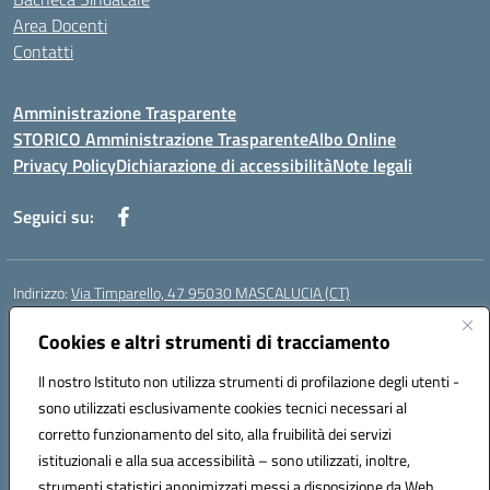
Area Docenti
Contatti
Amministrazione Trasparente
STORICO Amministrazione Trasparente
Albo Online
Privacy Policy
Dichiarazione di accessibilità
Note legali
Seguici su:
Indirizzo:
Via Timparello, 47 95030 MASCALUCIA (CT)
Centralino:
0957277486
Email:
ctic8bc002@istruzione.it
Posta elettronica certificata (PEC):
Cookies e altri strumenti di tracciamento
ctic8bc002@pec.istruzione.it
Codice fiscale: 93238350875
Il nostro Istituto non utilizza strumenti di profilazione degli utenti -
Codice meccanografico:
ctic8bc002
sono utilizzati esclusivamente cookies tecnici necessari al
Codice Indice delle Pubbliche Amministrazioni (IPA): istsc_ctic8bc002
corretto funzionamento del sito, alla fruibilità dei servizi
Codice unico di fatturazione (CUF): 2PO2JW
istituzionali e alla sua accessibilità – sono utilizzati, inoltre,
strumenti statistici anonimizzati messi a disposizione da Web