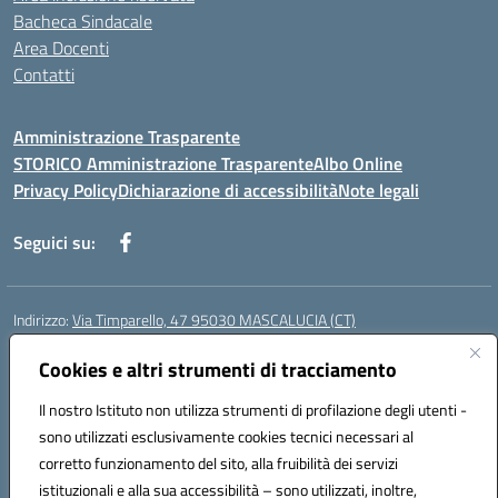
Bacheca Sindacale
Area Docenti
Contatti
Amministrazione Trasparente
STORICO Amministrazione Trasparente
Albo Online
Privacy Policy
Dichiarazione di accessibilità
Note legali
Seguici su:
Indirizzo:
Via Timparello, 47 95030 MASCALUCIA (CT)
Centralino:
0957277486
Email:
ctic8bc002@istruzione.it
Posta elettronica certificata (PEC):
Cookies e altri strumenti di tracciamento
ctic8bc002@pec.istruzione.it
Codice fiscale: 93238350875
Il nostro Istituto non utilizza strumenti di profilazione degli utenti -
Codice meccanografico:
ctic8bc002
sono utilizzati esclusivamente cookies tecnici necessari al
Codice Indice delle Pubbliche Amministrazioni (IPA): istsc_ctic8bc002
corretto funzionamento del sito, alla fruibilità dei servizi
Codice unico di fatturazione (CUF): 2PO2JW
istituzionali e alla sua accessibilità – sono utilizzati, inoltre,