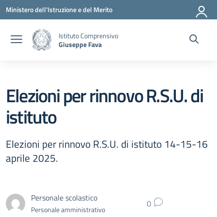
Vai ai contenuti
Vai al menu di navigazione
Vai al footer
Ministero dell'Istruzione e del Merito
Istituto Comprensivo
Giuseppe Fava
Elezioni per rinnovo R.S.U. di
istituto
Elezioni per rinnovo R.S.U. di istituto 14-15-16
aprile 2025.
Personale scolastico
0
Personale amministrativo