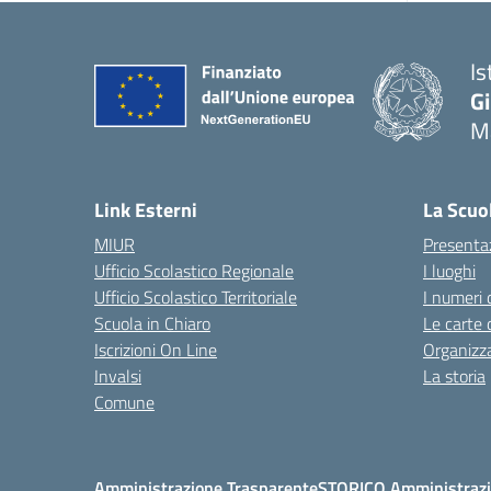
Is
G
Ma
— 
Link Esterni
La Scuo
MIUR
Presenta
Ufficio Scolastico Regionale
I luoghi
Ufficio Scolastico Territoriale
I numeri 
Scuola in Chiaro
Le carte 
Iscrizioni On Line
Organizz
Invalsi
La storia
Comune
Amministrazione Trasparente
STORICO Amministrazi