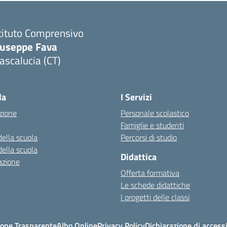
tituto Comprensivo
iuseppe Fava
scalucia (CT)
Visita la pagina iniziale della scuola
la
I Servizi
zione
Personale scolastico
Famiglie e studenti
della scuola
Percorsi di studio
della scuola
Didattica
azione
Offerta formativa
Le schede didattiche
I progetti delle classi
one Trasparente
Albo Online
Privacy Policy
Dichiarazione di accessi