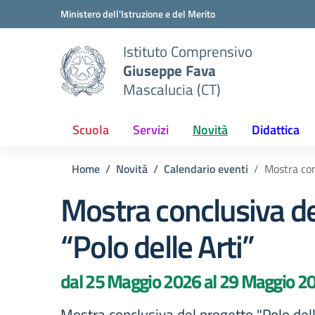
Vai ai contenuti
Vai al menu di navigazione
Vai al footer
Ministero dell'Istruzione e del Merito
Istituto Comprensivo
Giuseppe Fava
Mascalucia (CT)
Scuola
Servizi
Novità
Didattica
Home
Novità
Calendario eventi
Mostra con
Mostra conclusiva de
“Polo delle Arti”
dal 25 Maggio 2026 al 29 Maggio 2
Mostra conclusiva del progetto "Polo dell