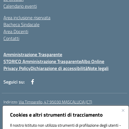
Calendario eventi
Area inclusione riservata
Bacheca Sindacale
Area Docenti
Contatti
Amministrazione Trasparente
STORICO Amministrazione Trasparente
Albo Online
Privacy Policy
Dichiarazione di accessibilità
Note legali
Seguici su:
Indirizzo:
Via Timparello, 47 95030 MASCALUCIA (CT)
Centralino:
0957277486
Email:
ctic8bc002@istruzione.it
Posta elettronica certificata (PEC):
Cookies e altri strumenti di tracciamento
ctic8bc002@pec.istruzione.it
Codice fiscale: 93238350875
Il nostro Istituto non utilizza strumenti di profilazione degli utenti -