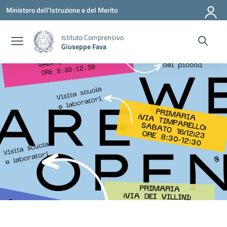
Vai ai contenuti
Vai al menu di navigazione
Vai al footer
Ministero dell'Istruzione e del Merito
Istituto Comprensivo
Giuseppe Fava