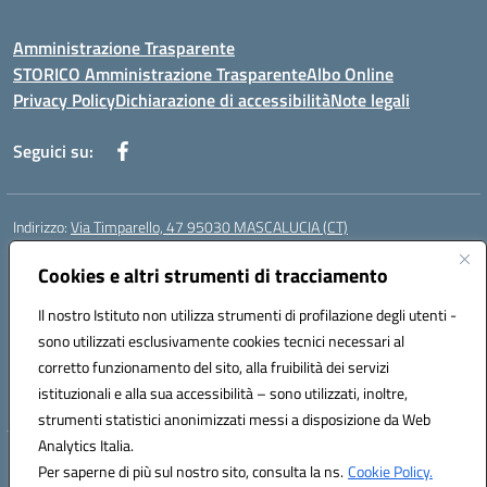
Amministrazione Trasparente
STORICO Amministrazione Trasparente
Albo Online
Privacy Policy
Dichiarazione di accessibilità
Note legali
Seguici su:
Indirizzo:
Via Timparello, 47 95030 MASCALUCIA (CT)
Centralino:
0957277486
Email:
ctic8bc002@istruzione.it
Posta elettronica certificata (PEC):
Cookies e altri strumenti di tracciamento
ctic8bc002@pec.istruzione.it
Codice fiscale: 93238350875
Il nostro Istituto non utilizza strumenti di profilazione degli utenti -
Codice meccanografico:
ctic8bc002
sono utilizzati esclusivamente cookies tecnici necessari al
Codice Indice delle Pubbliche Amministrazioni (IPA): istsc_ctic8bc002
corretto funzionamento del sito, alla fruibilità dei servizi
Codice unico di fatturazione (CUF): 2PO2JW
istituzionali e alla sua accessibilità – sono utilizzati, inoltre,
strumenti statistici anonimizzati messi a disposizione da Web
Analytics Italia.
Hosting & Powered by 3D Solution S.r.l.
Per saperne di più sul nostro sito, consulta la ns.
Cookie Policy.