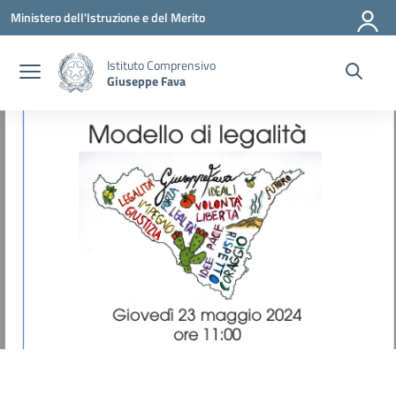
Vai ai contenuti
Vai al menu di navigazione
Vai al footer
Ministero dell'Istruzione e del Merito
Istituto Comprensivo
Giuseppe Fava