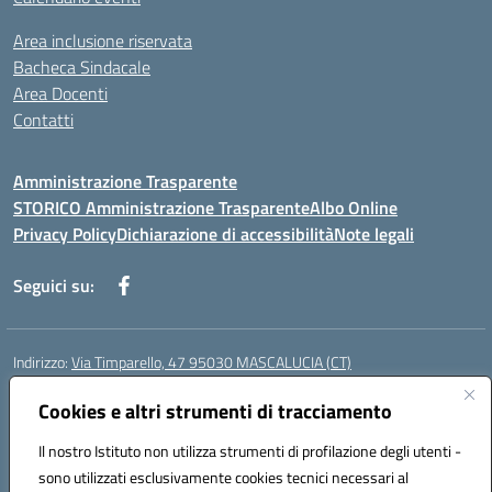
Area inclusione riservata
Bacheca Sindacale
Area Docenti
Contatti
Amministrazione Trasparente
STORICO Amministrazione Trasparente
Albo Online
Privacy Policy
Dichiarazione di accessibilità
Note legali
Seguici su:
Indirizzo:
Via Timparello, 47 95030 MASCALUCIA (CT)
Centralino:
0957277486
Email:
ctic8bc002@istruzione.it
Posta elettronica certificata (PEC):
Cookies e altri strumenti di tracciamento
ctic8bc002@pec.istruzione.it
Codice fiscale: 93238350875
Il nostro Istituto non utilizza strumenti di profilazione degli utenti -
Codice meccanografico:
ctic8bc002
sono utilizzati esclusivamente cookies tecnici necessari al