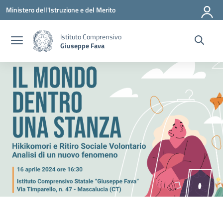
Vai ai contenuti
Vai al menu di navigazione
Vai al footer
Ministero dell'Istruzione e del Merito
Istituto Comprensivo
Giuseppe Fava