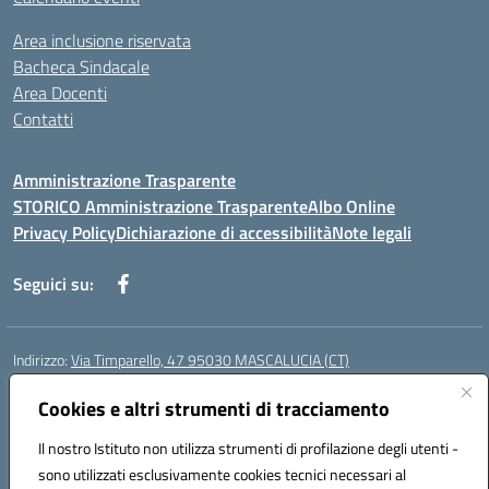
Area inclusione riservata
Bacheca Sindacale
Area Docenti
Contatti
Amministrazione Trasparente
STORICO Amministrazione Trasparente
Albo Online
Privacy Policy
Dichiarazione di accessibilità
Note legali
Seguici su:
Indirizzo:
Via Timparello, 47 95030 MASCALUCIA (CT)
Centralino:
0957277486
Email:
ctic8bc002@istruzione.it
Posta elettronica certificata (PEC):
Cookies e altri strumenti di tracciamento
ctic8bc002@pec.istruzione.it
Codice fiscale: 93238350875
Il nostro Istituto non utilizza strumenti di profilazione degli utenti -
Codice meccanografico:
ctic8bc002
sono utilizzati esclusivamente cookies tecnici necessari al