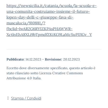
https://newsicilia.it/catania/scuola/la-scuola-e-
una-comunita-costruiamo-insieme-il-futuro-
lopen-day-delli-c-giuseppe-fava-di-
mascalucia/910881/?
fbclid=IwAR2G6RY1ZKPAsPHAWWR-
XctlnEhA8XLi9bTpmdfZKiKG9LaMcSuPJJIGv_Y
Pubblicato:
14.12.2023
-
Revisione:
20.12.2023
Eccetto dove diversamente specificato, questo articolo è
stato rilasciato sotto Licenza Creative Commons
Attribuzione 4.0 Italia.
Stampa / Condividi