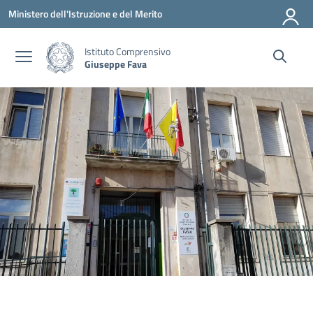
Vai ai contenuti
Vai al menu di navigazione
Vai al footer
Ministero dell'Istruzione e del Merito
Istituto Comprensivo
Giuseppe Fava