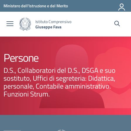
Vai ai contenuti
Vai al menu di navigazione
Vai al footer
Ministero dell'Istruzione e del Merito
Istituto Comprensivo
Giuseppe Fava
Persone
D.S., Collaboratori del D.S., DSGA e suo
sostituto, Uffici di segreteria: Didattica,
personale, Contabile amministrativo.
Funzioni Strum.