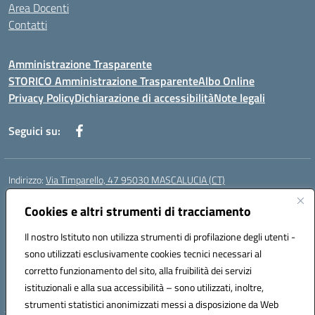
Area Docenti
Contatti
Amministrazione Trasparente
STORICO Amministrazione Trasparente
Albo Online
Privacy Policy
Dichiarazione di accessibilità
Note legali
Seguici su:
Indirizzo:
Via Timparello, 47 95030 MASCALUCIA (CT)
Centralino:
0957277486
Email:
ctic8bc002@istruzione.it
Posta elettronica certificata (PEC):
Cookies e altri strumenti di tracciamento
ctic8bc002@pec.istruzione.it
Codice fiscale: 93238350875
Il nostro Istituto non utilizza strumenti di profilazione degli utenti -
Codice meccanografico:
ctic8bc002
sono utilizzati esclusivamente cookies tecnici necessari al
Codice Indice delle Pubbliche Amministrazioni (IPA): istsc_ctic8bc002
corretto funzionamento del sito, alla fruibilità dei servizi
Codice unico di fatturazione (CUF): 2PO2JW
istituzionali e alla sua accessibilità – sono utilizzati, inoltre,
strumenti statistici anonimizzati messi a disposizione da Web