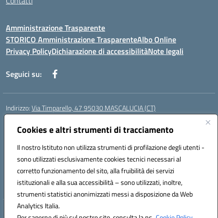
Contatti
Amministrazione Trasparente
STORICO Amministrazione Trasparente
Albo Online
Privacy Policy
Dichiarazione di accessibilità
Note legali
Seguici su:
Indirizzo:
Via Timparello, 47 95030 MASCALUCIA (CT)
Centralino:
0957277486
Email:
ctic8bc002@istruzione.it
Posta elettronica certificata (PEC):
Cookies e altri strumenti di tracciamento
ctic8bc002@pec.istruzione.it
Codice fiscale: 93238350875
Il nostro Istituto non utilizza strumenti di profilazione degli utenti -
Codice meccanografico:
ctic8bc002
sono utilizzati esclusivamente cookies tecnici necessari al
Codice Indice delle Pubbliche Amministrazioni (IPA): istsc_ctic8bc002
corretto funzionamento del sito, alla fruibilità dei servizi
Codice unico di fatturazione (CUF): 2PO2JW
istituzionali e alla sua accessibilità – sono utilizzati, inoltre,
strumenti statistici anonimizzati messi a disposizione da Web
Analytics Italia.
Hosting & Powered by 3D Solution S.r.l.
Per saperne di più sul nostro sito, consulta la ns.
Cookie Policy.