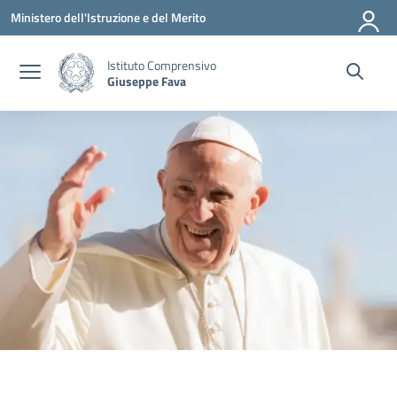
Vai ai contenuti
Vai al menu di navigazione
Vai al footer
Ministero dell'Istruzione e del Merito
Istituto Comprensivo
Giuseppe Fava